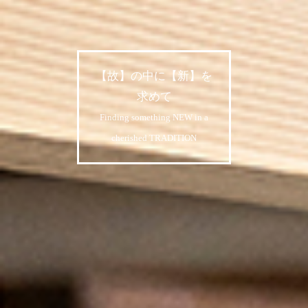
【故】の中に【新】を
求めて
Finding something NEW in a
cherished TRADITION